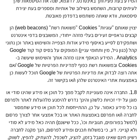
המידע בעת פעילותך באינטרנט. לדוגמא, שנה את הסיסמאות שלך
לעיתים קרובות, השתמש בשילוב של אותיות ומספרים בעת יצירת
סיסמאות, וודא שאתה משתמש בדפדפן מאובטח.
יצוין שאותם "עוגיות" Cookies "משואות רשת" (web beacons) הן
קבצים גראפיים זעירים בעלי מזהה ייחודי, המשובצים בדפי אינטרנט
ושתפקידם לסייע באיסוף מידע אודות הצפייה והשימוש באתר וכן נתוני
קהל (כגון גיל, מין ותחומי עניין) המופקים על בסיס קוד קוד Google
Analytics . המידע הנאסף איננו מזהה אותך והשימוש שיעשה ב-
Cookies ובמשואות רשת כפוף למדיניות הפרטיות של Google /אם
אתה רוצה לבדוק את מדיניות הפרטיות של Google תוכל לעשות כן
באמצעות אתרי האינטרנט שלהן ו/או בקישור זה.
1.8. החברה אינה מעוניינת לקבל ממך כל תוכן או מידע שהינו סודי או
מוגן על ידי זכויות כלשהן והינך נדרש להימנע מלהעלות לאתר ולפרסם
בו כל מידע כאמור. על כן, ההתייחסות לכל תוכן או מידע שתמסור
לחברה ו/או תפרסם באמצעות האתר או בכל אמצעי אחר לצורך פרסום
(למשל בפורומים, תגוביות וכו', ככל שישנם) תהיה כאל מידע לא סודי
ולא קנייני. דע, כי במשלוח תכנים ומידע לפרסום, הנך מקנה לחברה
רשיון חינם שאינו מוגבל בזמן, להציג, לשכפל, להעתיק, להפיץ, לשווק,