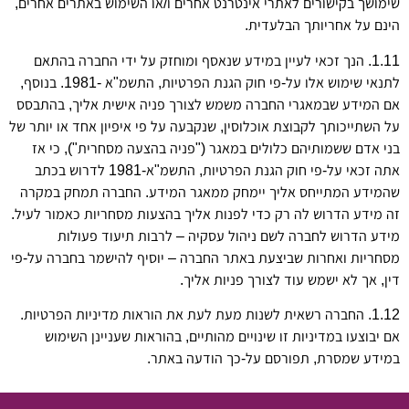
שימושך בקישורים לאתרי אינטרנט אחרים ו/או השימוש באתרים אחרים,
הינם על אחריותך הבלעדית.
1.11. הנך זכאי לעיין במידע שנאסף ומוחזק על ידי החברה בהתאם
לתנאי שימוש אלו על-פי חוק הגנת הפרטיות, התשמ"א -1981. בנוסף,
אם המידע שבמאגרי החברה משמש לצורך פניה אישית אליך, בהתבסס
על השתייכותך לקבוצת אוכלוסין, שנקבעה על פי איפיון אחד או יותר של
בני אדם ששמותיהם כלולים במאגר ("פניה בהצעה מסחרית"), כי אז
אתה זכאי על-פי חוק הגנת הפרטיות, התשמ"א-1981 לדרוש בכתב
שהמידע המתייחס אליך יימחק ממאגר המידע. החברה תמחק במקרה
זה מידע הדרוש לה רק כדי לפנות אליך בהצעות מסחריות כאמור לעיל.
מידע הדרוש לחברה לשם ניהול עסקיה – לרבות תיעוד פעולות
מסחריות ואחרות שביצעת באתר החברה – יוסיף להישמר בחברה על-פי
דין, אך לא ישמש עוד לצורך פניות אליך.
1.12. החברה רשאית לשנות מעת לעת את הוראות מדיניות הפרטיות.
אם יבוצעו במדיניות זו שינויים מהותיים, בהוראות שעניינן השימוש
במידע שמסרת, תפורסם על-כך הודעה באתר.