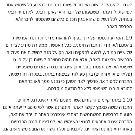
לשדר, להעמיד לרשות הציבור ולעשות בתכנים ובמידע כל שימוש אחר
לפי שיקול דעתה. משמעותו של דבר היא שאינך זכאי, ולא תהיה זכאי
בעתיד, לכל תשלום שהוא בגין תכנים כלשהם שתמסור לחברהו/או
תפרסם באתר.
1.9. המידע הנמסר על ידך כפוף להוראות מדיניות הגנת הפרטיות
בהסכם ו/או הדין, החברה תימנע, ככל האפשר, ממסירת מידע לצדדים
שלישיים במודע, למעט לספקים וזאת רק על מנת להשלים את פעולות
הרכישה שביצעת באתר, אלא אם תהיה מחויבת לעשות כן על פי צו
שיפוטי ו/או אם תעמוד בפני איום שינקטו כנגדה צעדים משפטיים
(פליליים או אזרחיים) בגין פעולות שביצעת באתר. במקרה זה רשאית
החברה למסור את פרטיך לצד הטוען כי נפגע ממך ו/או בהתאם
להוראות הצו השיפוטי ללא כל הודעה מוקדמת.
1.10.באתר קיימים קישורים אשר מפנים לאתרי אינטרנט אחרים.
החברה עושה מאמץ לקשר לאתרי אינטרנט אשר לפי מיטב ידיעתה אינם
פוגעים בפרטיות המשתמשים באתרי אינטרנט האחרים. יחד עם זאת,
החברה איננה אחראית לתנאי השימוש ו/או למדיניות הגנת הפרטיות
באתרי האינטרנט האחרים, לתכניהם וכל הקשור או הנובע משימוש בהם.