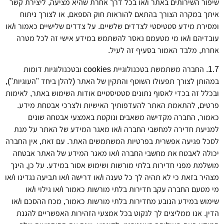
שיפור השירותים באתר ו/או בכל דרך אחרת שהיא מציעה, ליצירת קשר
איתך במקרה הצורך בהתאם להוראות חוק הספאם, או לצורך ניתוח
ומסירת מידע סטטיסטי לצדדים שלשיים. על צדדים שלישיים כאמור ו/או
עובדיהם ו/או מי מטעמם נאסר להשתמש במידע אישי זה לכל מטרה
אחרת, מלבד האמור בסעיף זה לעיל.
1.7. החברה משתמשת בטכנולוגיית cookies ובטכנולוגיות דומות
במהותן לצורך תפעולו השוטף והתקין של האתר (להלן ביחד "העוגיות"),
ובכלל זה בכדי לאסוף נתונים סטטיסטיים אודות השימוש באתר, לאימות
פרטים, להתאמת האתר להעדפותיך האישיות ולצרכי אבטחת מידע.
כאמור, החברה מקדישה משאבים ונוקטת באמצעי אבטחה שונים
למניעת חדירה למחשבי החברה ו/או מאגר המידע של האתר על מנת
לסכל פגיעה אפשרית בפרטיות המשתמשים האתר. עם זאת, אין החברה
יכולה לאבטח את מחשבי החברה ו/או מאגר המידע של האתר אבטחה
מושלמת מפני חדירות בלתי מורשות ושימוש אסור במידע. על כן, הינך
מצהיר בזאת כי לא תהיה לך כל טענה ו/או דרישה ו/או תביעה נגדינו ו/או
מי מטעם החברה עקב חדירות בלתי מורשות כאמור ו/או גילוי ו/או
שימוש במידע הנובע מחדירות בלתי מורשות כאמור, מכח ההסכם ו/או
הדין. אנו ממליצים לך לנקוט בכל אמצעי הזהירות האפשריים להגנת