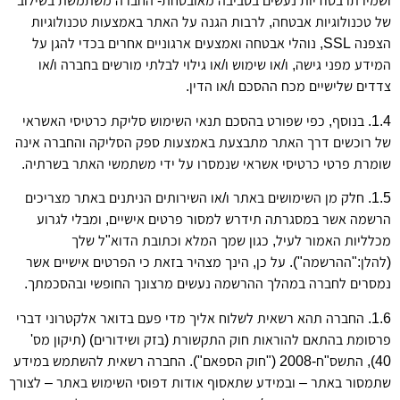
ושמירתו בסודיות נעשים בסביבה מאובטחת- החברה משתמשת בשילוב
של טכנולוגיות אבטחה, לרבות הגנה על האתר באמצעות טכנולוגיות
הצפנה SSL, נוהלי אבטחה ואמצעים ארגוניים אחרים בכדי להגן על
המידע מפני גישה, ו/או שימוש ו/או גילוי לבלתי מורשים בחברה ו/או
צדדים שלישיים מכח ההסכם ו/או הדין.
1.4. בנוסף, כפי שפורט בהסכם תנאי השימוש סליקת כרטיסי האשראי
של רוכשים דרך האתר מתבצעת באמצעות ספק הסליקה והחברה אינה
שומרת פרטי כרטיסי אשראי שנמסרו על ידי משתמשי האתר בשרתיה.
1.5. חלק מן השימושים באתר ו/או השירותים הניתנים באתר מצריכים
הרשמה אשר במסגרתה תידרש למסור פרטים אישיים, ומבלי לגרוע
מכלליות האמור לעיל, כגון שמך המלא וכתובת הדוא"ל שלך
(להלן:"ההרשמה"). על כן, הינך מצהיר בזאת כי הפרטים אישיים אשר
נמסרים לחברה במהלך ההרשמה נעשים מרצונך החופשי ובהסכמתך.
1.6. החברה תהא רשאית לשלוח אליך מדי פעם בדואר אלקטרוני דברי
פרסומת בהתאם להוראות חוק התקשורת (בזק ושידורים) (תיקון מס'
40), התשס"ח-2008 ("חוק הספאם"). החברה רשאית להשתמש במידע
שתמסור באתר – ובמידע שתאסוף אודות דפוסי השימוש באתר – לצורך