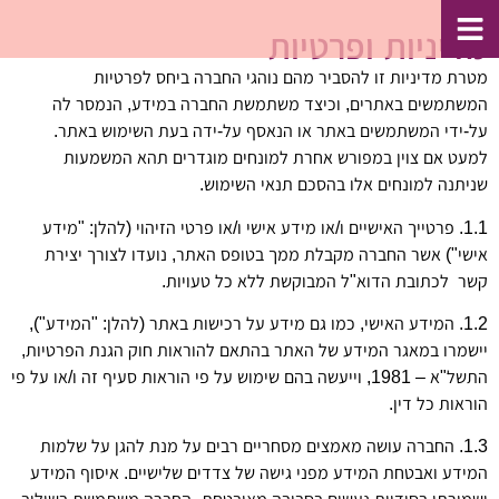
לתוכן
מדיניות ופרטיות
מטרת מדיניות זו להסביר מהם נוהגי החברה ביחס לפרטיות
המשתמשים באתרים, וכיצד משתמשת החברה במידע, הנמסר לה
על-ידי המשתמשים באתר או הנאסף על-ידה בעת השימוש באתר.
למעט אם צוין במפורש אחרת למונחים מוגדרים תהא המשמעות
שניתנה למונחים אלו בהסכם תנאי השימוש.
1.1. פרטייך האישיים ו/או מידע אישי ו/או פרטי הזיהוי (להלן: "מידע
אישי") אשר החברה מקבלת ממך בטופס האתר, נועדו לצורך יצירת
קשר לכתובת הדוא"ל המבוקשת ללא כל טעויות.
1.2. המידע האישי, כמו גם מידע על רכישות באתר (להלן: "המידע"),
יישמרו במאגר המידע של האתר בהתאם להוראות חוק הגנת הפרטיות,
התשל"א – 1981, וייעשה בהם שימוש על פי הוראות סעיף זה ו/או על פי
הוראות כל דין.
1.3. החברה עושה מאמצים מסחריים רבים על מנת להגן על שלמות
המידע ואבטחת המידע מפני גישה של צדדים שלישיים. איסוף המידע